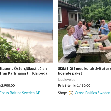
itauens Östersjökust på en
Släktträff med kul aktiviteter
från Karlshamn till Klaipeda!
boende paket
Upplevelse
r
2,900.00
Pris från:
kr
1,490.00
Cross Baltica Sweden AB
Shop:
Cross Baltica Sweden