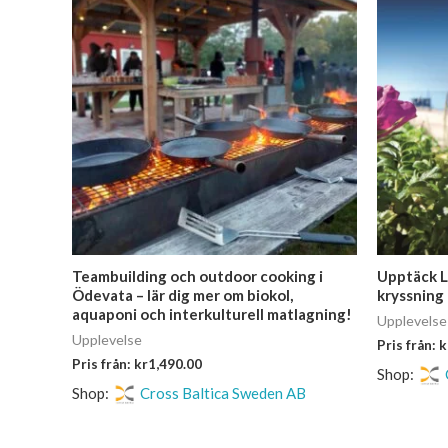
Teambuilding och outdoor cooking i
Upptäck L
Ödevata – lär dig mer om biokol,
kryssning 
aquaponi och interkulturell matlagning!
Upplevelse
Upplevelse
Pris från:
k
Pris från:
kr
1,490.00
Shop:
Shop:
Cross Baltica Sweden AB