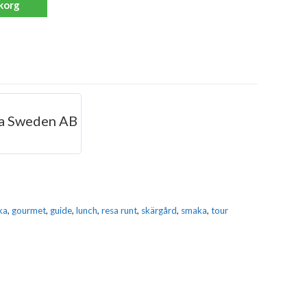
ukorg
ca Sweden AB
ika
,
gourmet
,
guide
,
lunch
,
resa runt
,
skärgård
,
smaka
,
tour