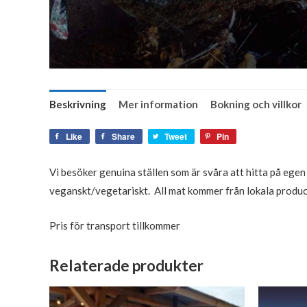
Beskrivning
Mer information
Bokning och villkor
Like
Share
Tweet
Pin
Vi besöker genuina ställen som är svåra att hitta på egen 
veganskt/vegetariskt. All mat kommer från lokala produ
Pris för transport tillkommer
Relaterade produkter