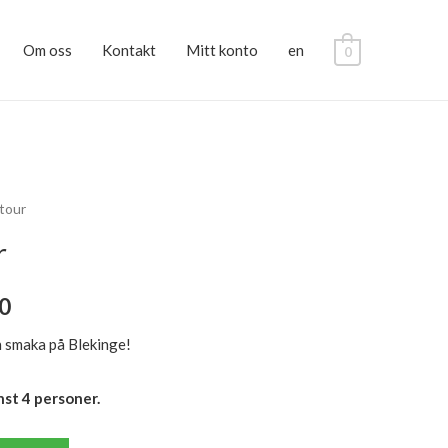
Om oss
Kontakt
Mitt konto
en
0
tour
r
0
h smaka på Blekinge!
st 4 personer.