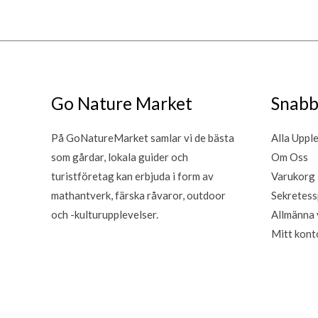
Go Nature Market
Snabb
På GoNatureMarket samlar vi de bästa
Alla Uppl
som gårdar, lokala guider och
Om Oss
turistföretag kan erbjuda i form av
Varukorg
mathantverk, färska råvaror, outdoor
Sekretess
och -kulturupplevelser.
Allmänna 
Mitt kont