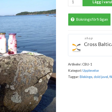
Gourmet
Lägg i var
tour
mängd
Bokningsförfrågan
shop
Cross Balti
Artikelnr:
CBU-1
Kategori:
Upplevelse
Taggar:
Blekinge
,
dold juvel
,
f