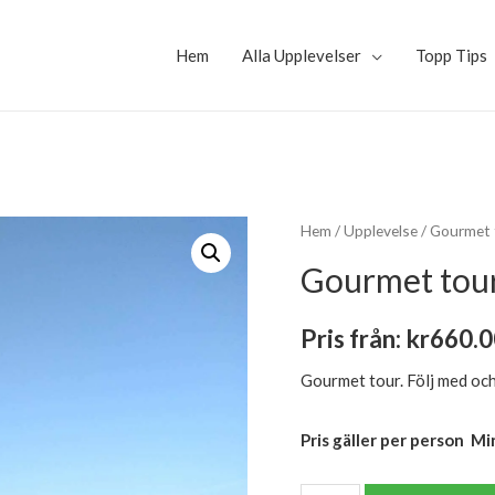
Hem
Alla Upplevelser
Topp Tips
Hem
/
Upplevelse
/ Gourmet 
Gourmet tou
Pris från:
kr
660.0
Gourmet tour. Följ med oc
Pris gäller per person
Min