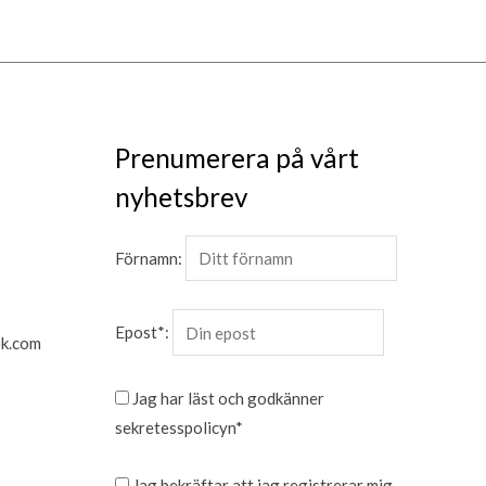
Prenumerera på vårt
nyhetsbrev
Förnamn:
Epost*:
k.com
Jag har läst och godkänner
sekretesspolicyn*
Jag bekräftar att jag registrerar mig