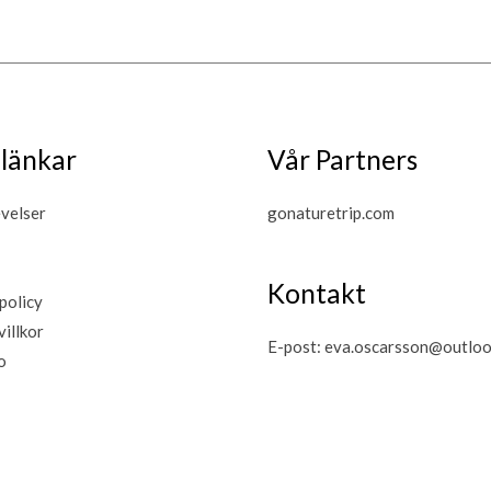
länkar
Vår Partners
evelser
gonaturetrip.com
Kontakt
policy
villkor
E-post:
eva.oscarsson@outloo
o